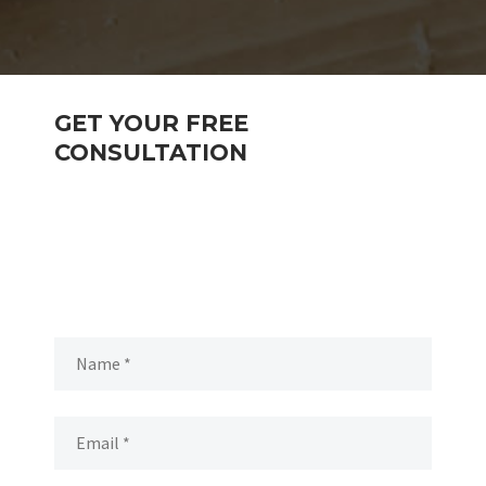
GET YOUR FREE
CONSULTATION
Nullam arcu felis, tristique eget malesuada sed,
viverra at sapien. Maecenas gravida lacus nec dolor
suscipit faucibus. Aliquam purus sem, faucibus
vestibulum risus ac.