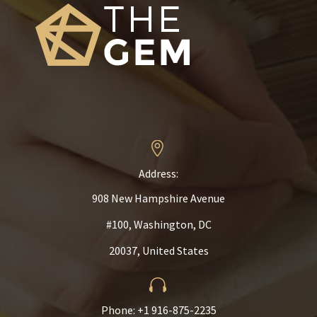


Address:
908 New Hampshire Avenue
#100, Washington, DC
20037, United States


Phone: +1 916-875-2235