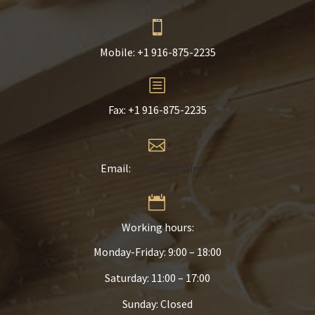


Mobile: +1 916-875-2235
b
b
Fax: +1 916-875-2235


Email:
info@domain.ltd


Working hours:
Monday-Friday: 9:00 – 18:00
Saturday: 11:00 – 17:00
Sunday: Closed